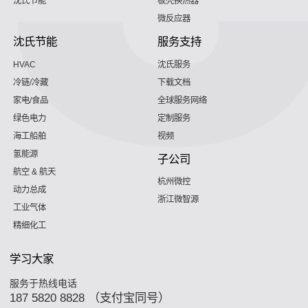
沈氏节能
板壳换热器
微反应器
沈氏节能
服务支持
HVAC
沈氏服务
冷链/冷藏
下载文档
家电/食品
全球服务网络
绿色电力
定制服务
海工船舶
视频
氢能源
子公司
航空 & 航天
杭州微控
动力总成
浙江微智源
工业气体
精细化工
学习大家
服务于热线电话
187 5820 8828 （支付宝同号）