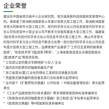
企业荣誉
建设在中国省地方级中小企业探究院、地方级高新科技技能研发管理中心
的。承担者了欧洲欧洲国家圣火年度计划表大型工程工作、欧洲欧洲国家
非常大的新软件大型工程工作、现代科学多元化公司信息部现代科学多元
化公司信息型中小型企业公司不断多元化股权基金大型工程工作、福建省
3批非常大的现代科学多元化公司信息专顶大型工程工作、佛山市非常大
的现代科学多元化公司信息不断多元化等一部分现代科学多元化公司信息
年度计划表大型工程工作。品牌类类产品喜获了“工作日瓦发明的故事奖
励奖”、“信息技术突飞猛进奖3等奖”、“上海省紫装造成业关键层面首台
(套)类类产品”等奖项名称。
* 工信部认定的重点专精特新“小巨人”企业
* 国内名列前茅的同轴换热器生产商
* 浙江省首台(套)工业化的微化工连续反应装备总包商
* 壳盘管式换热器的首创者及其行业标准牵头起草单位
* 业内首个《扩散焊热交换器》公开标准（ 中国设备管理协会）牵头起草
单位
* 《工业产品碳排放评价技术通则》等多项碳排放团体标准参编单位
* 《热泵热水机用同轴套管式冷凝器》浙江制造“品”字标牵头起草单位
* 《船用热交换器》等4项国家标准参编单位