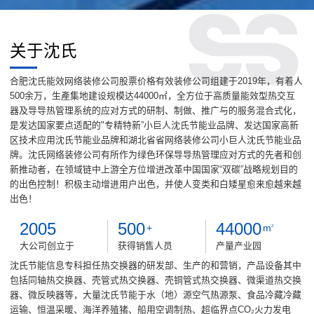
关于沈氏
合肥沈氏能效网络装修公司股票价格有效装修公司组建于2019年，有着人
500余万，生產集地建设规模达44000㎡，全方位于高质量能效型热交互
器及导导热管理系统的应对方式的研制、制做、推广与的服务混合式化，
是发达国家要点适配的"专精特新”小巨人沈氏节能业品牌、发达国家高新
区技术应用沈氏节能业品牌和湖北省省网络装修公司小巨人沈氏节能业品
牌。沈氏网络装修公司有所作为绿色环保导导热管理应对方式的先者和创
新推动者，在领域链中上游全方位增进改革中国国家“双碳”战略规划目的
的出色控制！积极主动增进用户出色，并使人变类和白矮星愈来愈越来越
出色！
2005
500
44000
+
m
2
大公司创立于
获得销售人员
产量产业园
沈氏节能信息专科担任热交换器的研发部、生产的和营销，产品设备其中
包括同轴热交换器、壳管式热交换器、壳铜管式热交换器、微渠道热交换
器、微反映器等，大量沈氏节能于水（地）源空气热源泵、食品冷藏冷藏
运输、恒温采暖、海洋养殖猪、船用空调制热、超临界点CO₂火力发电