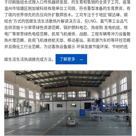
于印刷版组合式微入口传热器研发部、的生育和售销的全资子工司，座落
温州市钱塘区刚加坡科技有限单位工司园，符合重型准备的生育质资，有
了境内世界领先的负压向外扩散焊技木。工司专注于于地区“碳达峰、碳
结合”方式的低碳生活生活散热片解读决方法，在LNG、氯气等工业品气
态供货链十分翠草绿色资源范畴，锅炉燃料电芯、热收购 发电机组、核
电厂等翠草绿色电缆范畴，民用飞机维修、战舰、工程车辆等冲力设备散
热片理范畴，民用飞机维修航天部、移动基站、新资源汽车的等环控范畴
并且微化工行业范畴，为访客热设备展示 环保发展节能环保、节材的低
碳生活生活热调换完成方法。
了解更多